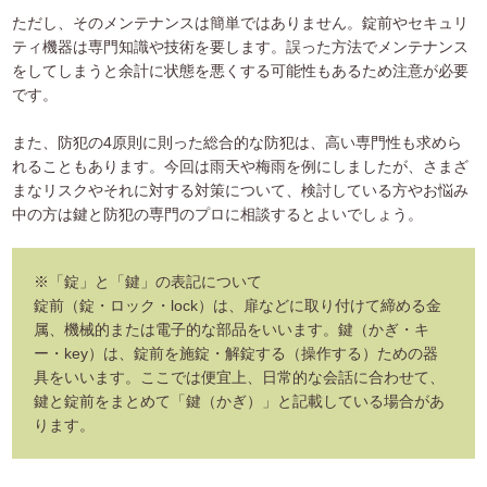
ただし、そのメンテナンスは簡単ではありません。錠前やセキュリ
ティ機器は専門知識や技術を要します。誤った方法でメンテナンス
をしてしまうと余計に状態を悪くする可能性もあるため注意が必要
です。
また、防犯の4原則に則った総合的な防犯は、高い専門性も求めら
れることもあります。今回は雨天や梅雨を例にしましたが、さまざ
まなリスクやそれに対する対策について、検討している方やお悩み
中の方は鍵と防犯の専門のプロに相談するとよいでしょう。
※「錠」と「鍵」の表記について
錠前（錠・ロック・lock）は、扉などに取り付けて締める金
属、機械的または電子的な部品をいいます。鍵（かぎ・キ
ー・key）は、錠前を施錠・解錠する（操作する）ための器
具をいいます。ここでは便宜上、日常的な会話に合わせて、
鍵と錠前をまとめて「鍵（かぎ）」と記載している場合があ
ります。