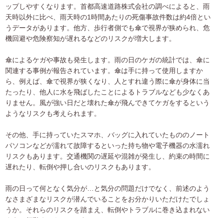
ップしやすくなります。首都高速道路株式会社の調べによると、雨
天時以外に比べ、雨天時の1時間あたりの死傷事故件数は約4倍とい
うデータがあります。他方、歩行者側でも傘で視界が狭められ、危
機回避や危険察知が遅れるなどのリスクが増大します。
傘によるケガや事故も発生します。雨の日のケガの統計では、傘に
関連する事例が報告されています。傘は手に持って使用しますか
ら、例えば、傘で視界が狭くなり、人とすれ違う際に傘が身体に当
たったり、他人に水を飛ばしたことによるトラブルなども少なくあ
りません。風が強い日だと壊れた傘が飛んできてケガをするという
ようなリスクも考えられます。
その他、手に持っていたスマホ、バッグに入れていたもののノート
パソコンなどが濡れて故障するといった持ち物や電子機器の水濡れ
リスクもあります。交通機関の遅延や混雑が発生し、約束の時間に
遅れたり、転倒や押し合いのリスクもあります。
雨の日って何となく気分が…と気分の問題だけでなく、前述のよう
なさまざまなリスクが潜んでいることをお分かりいただけたでしょ
うか。それらのリスクを踏まえ、転倒やトラブルに巻き込まれない