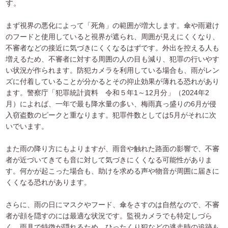
す。
まず視界の悪化によって「死角」の範囲が増大します。傘や雨避け
のフードと使用していると視界が遮られ、周囲が見えにくくなり、
不審者などの接近に気づきにくくなるはずです。外出を控える人も
増えるため、不審者に対する周囲の人の目も減り、犯罪の行いやす
い状況が作られます。防犯カメラを利用している場合も、雨がレン
ズに付着していることが分かるとその抑止効果が薄れる恐れがあり
ます。警察庁「犯罪統計資料 令和５年1～12月分」（2024年2
月）によれば、一年で最も降水量の多い、梅雨真っ盛りの6月が侵
入窃盗数のピークと重なります。犯罪件数としては5月がそれに次
いでいます。
また雨の降り方にもよりますが、雨音や触れた路面の影響で、不審
者が近づいてきても音に対して気づきにくくなる可能性がありま
す。何かが起こった場合も、助けを求める声や物音が周囲に届きに
くくなる恐れがあります。
さらに、雨の日にマスクやフード、傘をさすのは自然なので、不審
者が顔を隠すのには最適な状況です。監視カメラでも特定しづら
く、雨具で特徴が隠れるため、ひったくり犯などの逃走時の追跡も